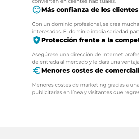
convierten en clientes habituales.
sentiment_satisfied
Más confianza de los clientes
Con un dominio profesional, se crea mucha 
interesadas. El dominio irradia seriedad par
health_and_safety
Protección frente a la compe
Asegúrese una dirección de Internet profesi
de entrada al mercado y le dará una ventaj
euro_symbol
Menores costes de comercial
Menores costes de marketing gracias a una
publicitarias en línea y visitantes que regr