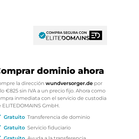
COMPRA SEGURA CON
verified
omprar dominio ahora
mpre la dirección
wundversorger.de
por
ólo
€825
sin IVA a un precio fijo. Ahora como
mpra inmediata con el servicio de custodia
e ELITEDOMAINS GmbH.
ck
Gratuito
Transferencia de dominio
ck
Gratuito
Servicio fiduciario
ck
Gratuito
Ayuda a la transferencia