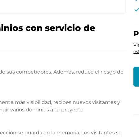
che
nios con servicio de
P
Vi
es
 de sus competidores. Además, reduce el riesgo de
te más visibilidad, recibes nuevos visitantes y
gir varios dominios a tu proyecto.
rección se guarda en la memoria. Los visitantes se