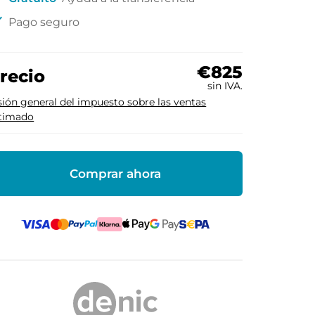
ck
Pago seguro
€825
recio
sin IVA.
sión general del impuesto sobre las ventas
timado
Comprar ahora