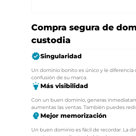
Compra segura de domi
custodia
verified
Singularidad
Un dominio bonito es único y le diferencia
confusión de su marca.
highlight
Más visibilidad
Con un buen dominio, generas inmediatamen
aumentas las ventas. También puedes rediri
psychology_alt
Mejor memorización
Un buen dominio es fácil de recordar. La di