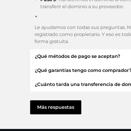
transferir el dominio a su proveedor.
Le ayudamos con todas sus preguntas. N
registrado como propietario. Y eso es to
forma gratuita.
¿Qué métodos de pago se aceptan?
¿Qué garantías tengo como comprador
Utilizamos SEPA como prepago y utiliza
Tarjetas de crédito, PayPal, Klarna, Apple
¿Cuánto tarda una transferencia de do
Siempre le garantizamos como comprador
ELITEDOMAINS GmbH actúa como
fi
La transferencia de dominio a un nuevo 
Dominio
.
actúe sin demora y no haya problemas co
Más respuestas
Recuperarás tu
dinero
si surgen dificu
En algunas excepciones, su pago se confir
cuanto podamos confirmar la recepción de 