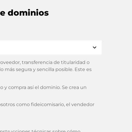
de dominios
expand_more
veedor, transferencia de titularidad o
 más segura y sencilla posible. Este es
 y compra así el dominio. Se crea un
sotros como fideicomisario, el vendedor
s instrucciones técnicas sobre cómo